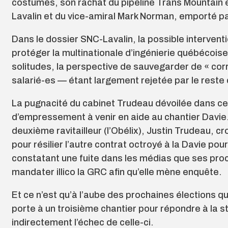
costumés, son rachat du pipeline Trans Mountain 
Lavalin et du vice-amiral Mark Norman, emporté pa
Dans le dossier SNC-Lavalin, la possible intervent
protéger la multinationale d’ingénierie québécois
solitudes, la perspective de sauvegarder de « co
salarié-es — étant largement rejetée par le reste
La pugnacité du cabinet Trudeau dévoilée dans c
d’empressement à venir en aide au chantier Davie.
deuxième ravitailleur (l’Obélix), Justin Trudeau, cr
pour résilier l’autre contrat octroyé à la Davie pour
constatant une fuite dans les médias que ses proc
mandater illico la GRC afin qu’elle mène enquête.
Et ce n’est qu’à l’aube des prochaines élections qu
porte à un troisième chantier pour répondre à la 
indirectement l’échec de celle-ci.