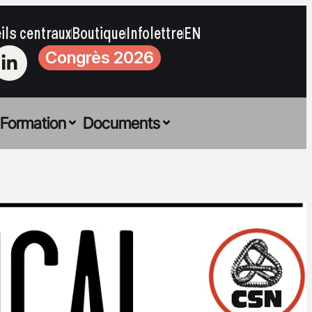
ils centraux
Boutique
Infolettre
EN
Congrès 2026
Formation
Documents