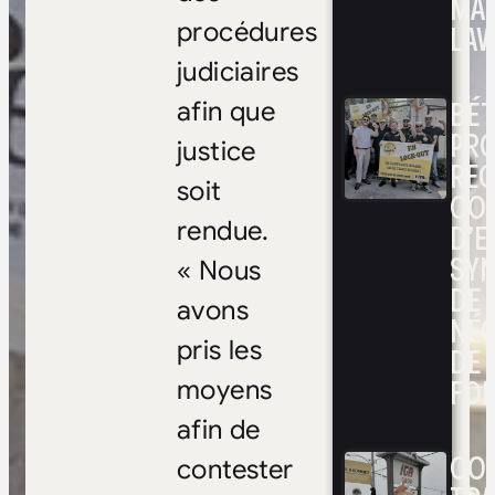
MA
LAV
procédures
judiciaires
BÉ
afin que
PRO
justice
RE
soit
CO
D’E
rendue.
SYN
« Nous
DE
avons
NÉ
pris les
DE 
FOI
moyens
afin de
CON
contester