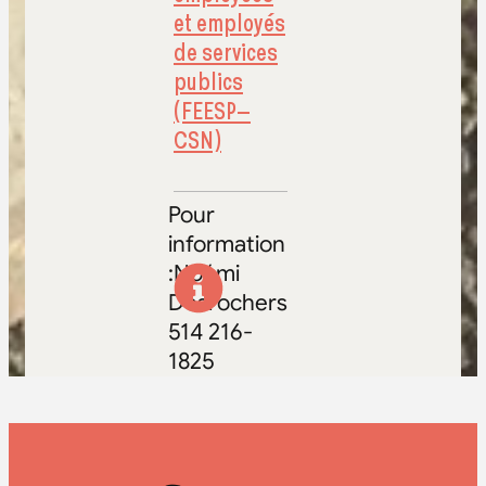
et employés
de services
publics
(FEESP–
CSN)
Pour
information
:Noémi
Desrochers
514 216-
1825