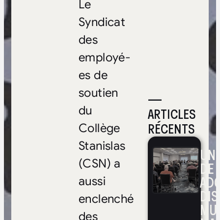
Le
Syndicat
des
employé-
es de
soutien
—
du
ARTICLES
RÉCENTS
Collège
Stanislas
UNE
(CSN) a
DE 
ADO
aussi
DIS
enclenché
MUL
des