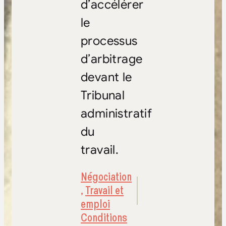
d’accélérer
le
processus
d’arbitrage
devant le
Tribunal
administratif
du
travail.
Négociation
,
Travail et
emploi
Conditions