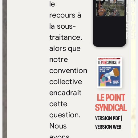
TRA
le
CO
recours à
L’UN
SYN
la sous-
RÉP
traitance,
alors que
notre
convention
collective
encadrait
LE POINT
cette
SYNDICAL
question.
VERSION PDF
|
Nous
VERSION WEB
avons