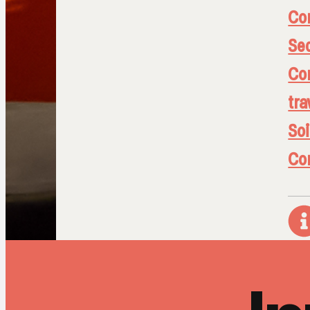
Con
Sec
Con
tra
So
Con