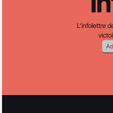
In
L’infolettre d
vict