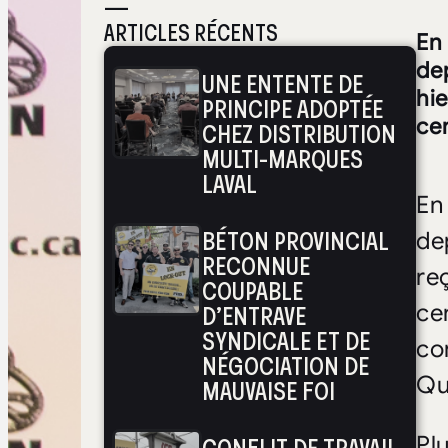
—
ARTICLES RÉCENTS
En 
de
UNE ENTENTE DE
hie
PRINCIPE ADOPTÉE
ce
CHEZ DISTRIBUTION
MULTI-MARQUES
LAVAL
En
BÉTON PROVINCIAL
de
RECONNUE
re
COUPABLE
D’ENTRAVE
ce
SYNDICALE ET DE
co
NÉGOCIATION DE
Qu
MAUVAISE FOI
Pl