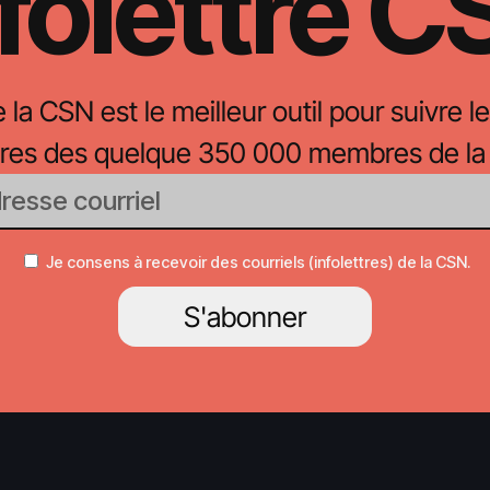
folettre 
e la CSN est le meilleur outil pour suivre le
oires des quelque 350 000 membres de la
Je consens à recevoir des courriels (infolettres) de la CSN.
S'abonner