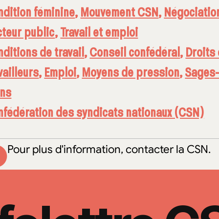
dition féminine
,
Mouvement CSN
,
Négociatio
teur public
,
Travail et emploi
ditions de travail
,
Conseil confédéral
,
Droits
vailleurs
,
Emploi
,
Moyens de pression
,
Sages
ins
fédération des syndicats nationaux (CSN)
Pour plus d'information, contacter la CSN.