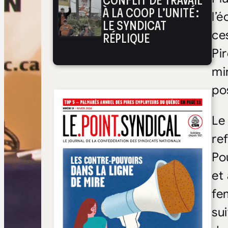
CONFLIT DE TRAVAIL
À LA COOP L’UNITÉ :
l’
LE SYNDICAT
ce
RÉPLIQUE
Pi
mi
po
Le
re
Po
et
fe
su