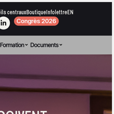
ils centraux
Boutique
Infolettre
EN
Congrès 2026
Formation
Documents