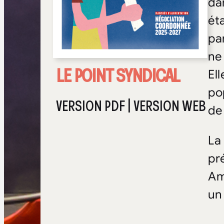
da
ét
pa
ne
LE POINT SYNDICAL
El
po
VERSION PDF
|
VERSION WEB
de
La
pr
Am
un