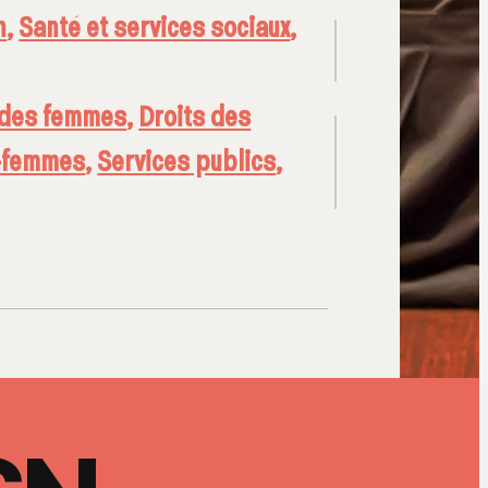
n
,
Santé et services sociaux
,
 des femmes
,
Droits des
-femmes
,
Services publics
,