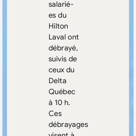
salarié-
es du
Hilton
Laval ont
débrayé,
suivis de
ceux du
Delta
Québec
à 10 h.
Ces
débrayages
visent à