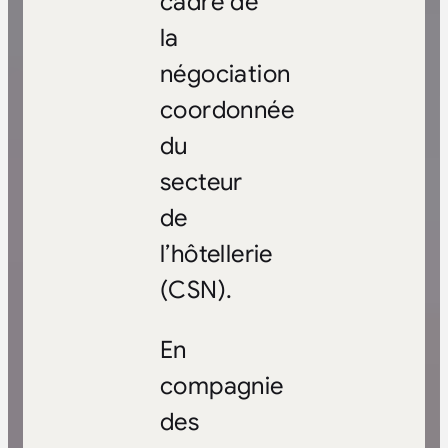
cadre de
la
négociation
coordonnée
du
secteur
de
l’hôtellerie
(CSN).
En
compagnie
des