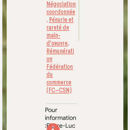
Négociation
coordonnée
,
Pénurie et
rareté de
main-
d'oeuvre
,
Rémunérati
on
Fédération
du
commerce
(FC–CSN)
Pour
information
:Pierre-Luc