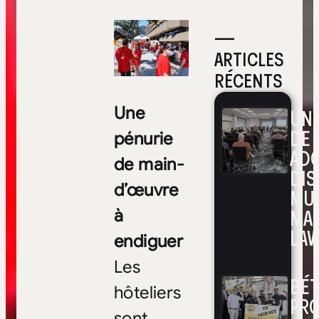
—
ARTICLES
RÉCENTS
Une
UNE
DE 
pénurie
ADO
de main-
DIS
d’œuvre
MUL
MA
à
LAV
endiguer
Les
BÉ
hôteliers
PRO
sont