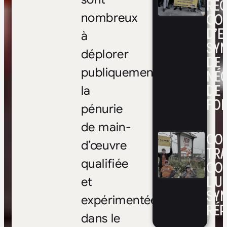
RE
CO
nombreux
D’E
à
SYN
déplorer
DE
publiquement
NÉ
DE 
la
FOI
pénurie
de main-
CON
d’œuvre
TRA
qualifiée
CO
L’UN
et
SYN
expérimentée
RÉP
dans le