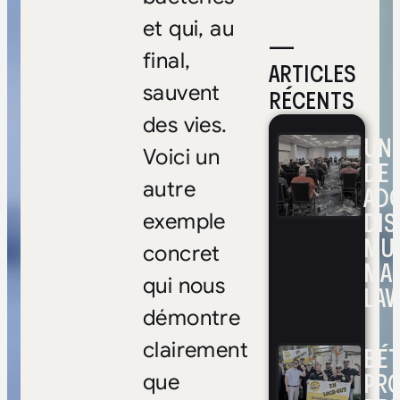
et qui, au
—
final,
ARTICLES
sauvent
RÉCENTS
des vies.
UNE
Voici un
DE 
autre
ADO
DIS
exemple
MUL
concret
MA
qui nous
LAV
démontre
clairement
BÉ
PRO
que