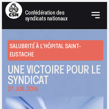
Confédération des
syndicats nationaux
SALUBRITÉ À L’HÔPITAL SAINT-
EUSTACHE
UNE VICTOIRE POUR LE
SYNDICAT
27 JUIL 2016