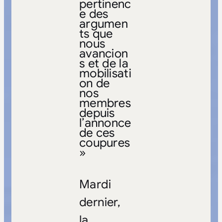
pertinenc
e des
argumen
ts que
nous
avancion
s et de la
mobilisati
on de
nos
membres
depuis
l’annonce
de ces
coupures
»
Mardi
dernier,
la