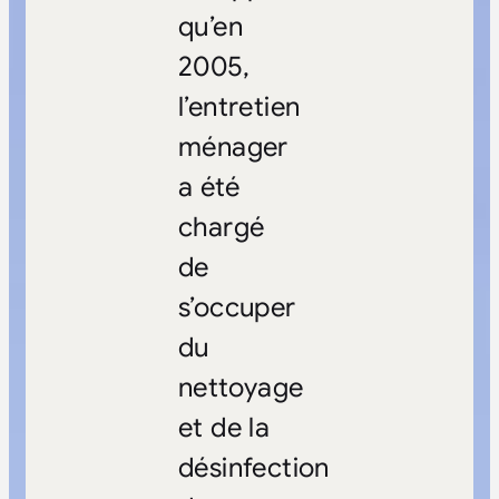
qu’en
2005,
l’entretien
ménager
a été
chargé
de
s’occuper
du
nettoyage
et de la
désinfection