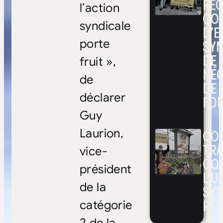
RE
l’action
CO
syndicale
D’E
SYN
porte
DE
fruit »,
NÉ
de
DE 
déclarer
FOI
Guy
CON
Laurion,
TRA
vice-
CO
président
L’UN
de la
SYN
RÉP
catégorie
2 de la