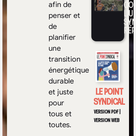
CO
afin de
L’UN
penser et
SYN
de
RÉP
planifier
une
transition
énergétique
durable
LE POINT
et juste
SYNDICAL
pour
VERSION PDF
|
tous et
VERSION WEB
toutes.