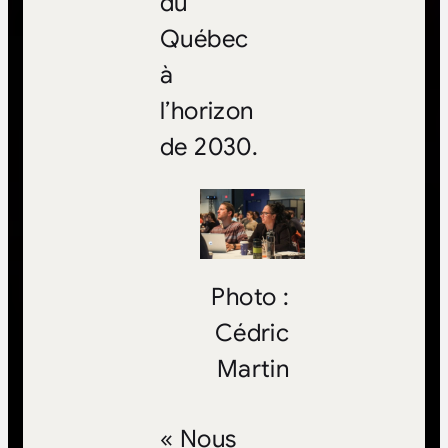
du
Québec
à
l’horizon
de 2030.
Photo :
Cédric
Martin
« Nous