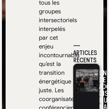
tous les
groupes
intersectoriels
interpelés
par cet
—
enjeu
ARTICLES
incontournable
RÉCENTS
qu’est la
UNE
transition
DE 
énergétique
ADO
juste. Les
DIS
MUL
coorganisateurs,
MA
conférenciers