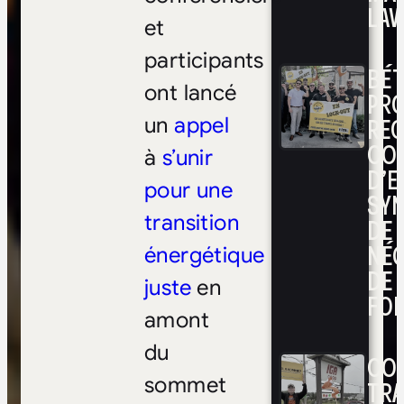
LAV
et
participants
BÉ
ont lancé
PRO
RE
un
appel
CO
à
s’unir
D’E
pour une
SYN
transition
DE
NÉ
énergétique
DE 
juste
en
FOI
amont
du
CON
sommet
TRA