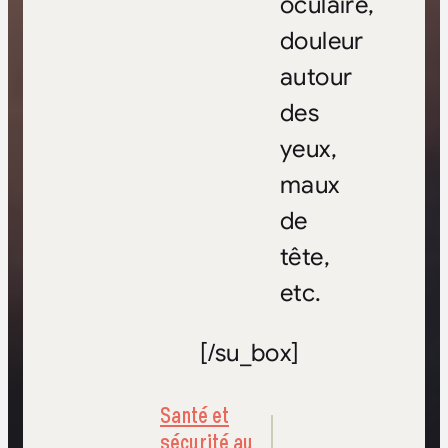
oculaire,
douleur
autour
des
yeux,
maux
de
tête,
etc.
[/su_box]
Santé et
sécurité au