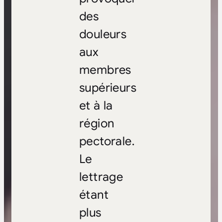
des
douleurs
aux
membres
supérieurs
et à la
région
pectorale.
Le
lettrage
étant
plus