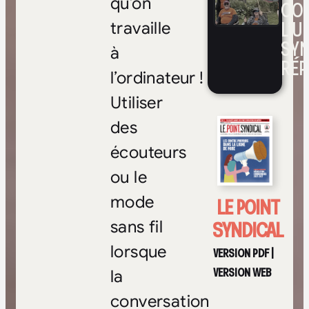
qu’on
CO
L’UN
travaille
SYN
à
RÉP
l’ordinateur !
Utiliser
des
écouteurs
ou le
mode
LE POINT
SYNDICAL
sans fil
lorsque
VERSION PDF
|
VERSION WEB
la
conversation