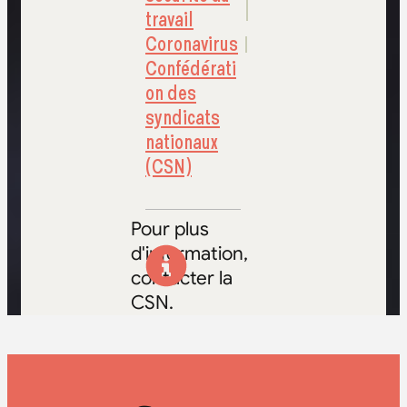
travail
Coronavirus
Confédérati
on des
syndicats
nationaux
(CSN)
Pour plus
d'information,
contacter la
CSN.