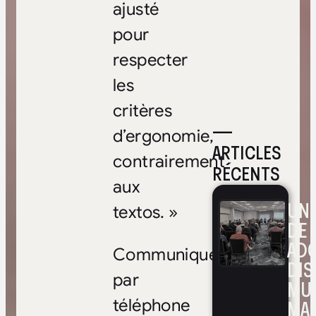
ajusté
pour
respecter
les
critères
—
d’ergonomie,
ARTICLES
contrairement
RÉCENTS
aux
UNE
textos. »
DE 
ADO
Communiquer
DIS
par
MUL
MA
téléphone