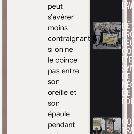
LAV
peut
s’avérer
BÉ
moins
PRO
contraignant…
RE
CO
si on ne
D’E
le coince
SYN
pas entre
DE
son
NÉ
DE 
oreille et
FOI
son
épaule
CON
pendant
TRA