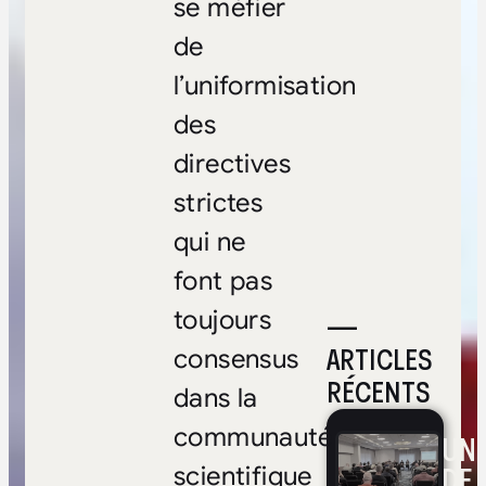
se méfier
de
l’uniformisation
des
directives
strictes
qui ne
font pas
toujours
—
ARTICLES
consensus
RÉCENTS
dans la
communauté
UNE
DE 
scientifique