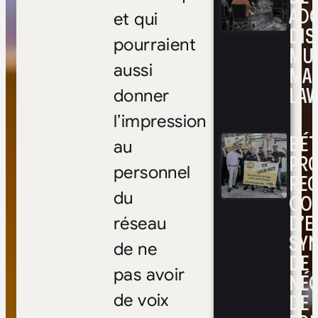
ADO
et qui
DIS
pourraient
MUL
aussi
MA
LAV
donner
l’impression
BÉ
au
PRO
personnel
RE
du
CO
D’E
réseau
SYN
de ne
DE
pas avoir
NÉ
DE 
de voix