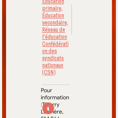
Éducation
primaire
,
Éducation
secondaire
,
Réseau de
l'éducation
Confédérati
on des
syndicats
nationaux
(CSN)
Pour
information
:Thierry
Larivière,