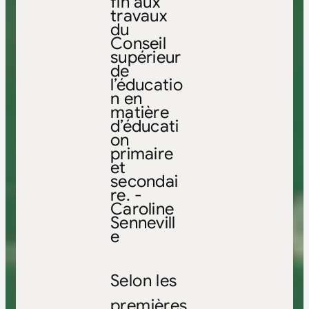
fin aux
travaux
du
Conseil
supérieur
de
l’éducatio
n en
matière
d’éducati
on
primaire
et
secondai
re. -
Caroline
Sennevill
e
Selon les
premières