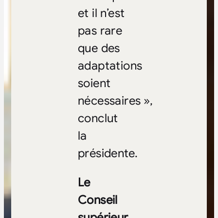
et il n’est
pas rare
que des
adaptations
soient
nécessaires »,
conclut
la
présidente.
Le
Conseil
supérieur