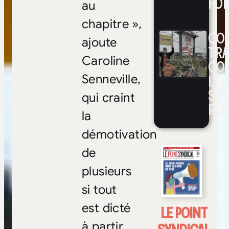
FOI
au
chapitre »,
CON
ajoute
TRA
Caroline
CO
L’UN
Senneville,
SYN
qui craint
RÉP
la
démotivation
de
plusieurs
si tout
est dicté
LE POINT
à partir