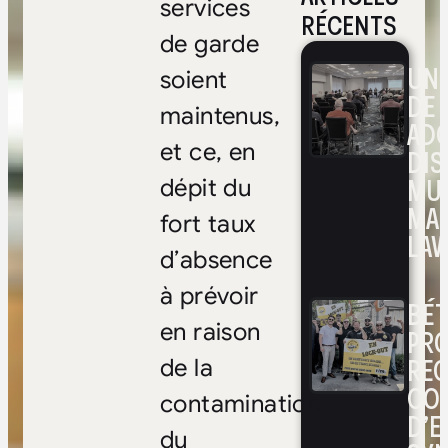
services
RÉCENTS
de garde
UNE
soient
DE 
maintenus,
ADO
et ce, en
DIS
MUL
dépit du
MA
fort taux
LAV
d’absence
à prévoir
BÉ
en raison
PRO
RE
de la
CO
contamination
D’E
du