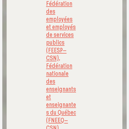
Fédération
des
employées
et employés
de services
publics
(FEESP–
CSN)
,
Fédération
nationale
des
enseignants
et
enseignante
s du Québec
(FNEEQ–
CSN)