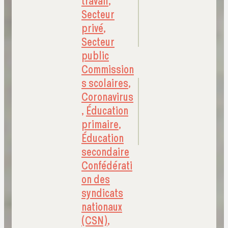
travail
,
Secteur
privé
,
Secteur
public
Commission
s scolaires
,
Coronavirus
,
Éducation
primaire
,
Éducation
secondaire
Confédérati
on des
syndicats
nationaux
(CSN)
,