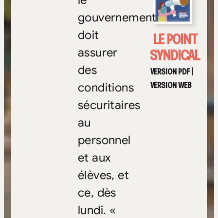
le
gouvernement
doit
LE POINT
SYNDICAL
assurer
des
VERSION PDF
|
VERSION WEB
conditions
sécuritaires
au
personnel
et aux
élèves, et
ce, dès
lundi. «