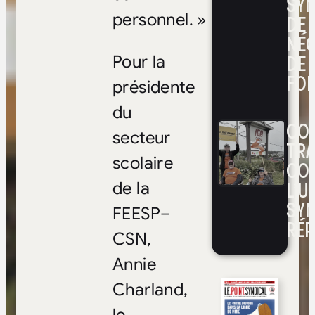
SYN
DE
personnel. »
NÉ
DE 
Pour la
FOI
présidente
du
CON
secteur
TRA
scolaire
CO
L’UN
de la
SYN
FEESP–
RÉP
CSN,
Annie
Charland,