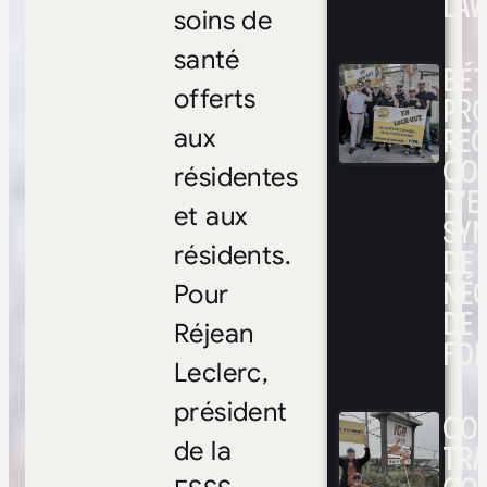
LAV
soins de
santé
BÉ
offerts
PRO
RE
aux
CO
résidentes
D’E
et aux
SYN
DE
résidents.
NÉ
Pour
DE 
Réjean
FOI
Leclerc,
président
CON
TRA
de la