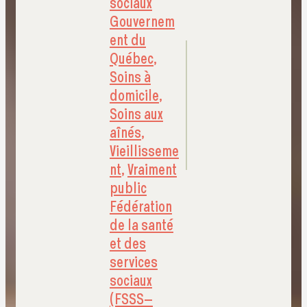
sociaux
Gouvernem
ent du
Québec
,
Soins à
domicile
,
Soins aux
aînés
,
Vieillisseme
nt
,
Vraiment
public
Fédération
de la santé
et des
services
sociaux
(FSSS–