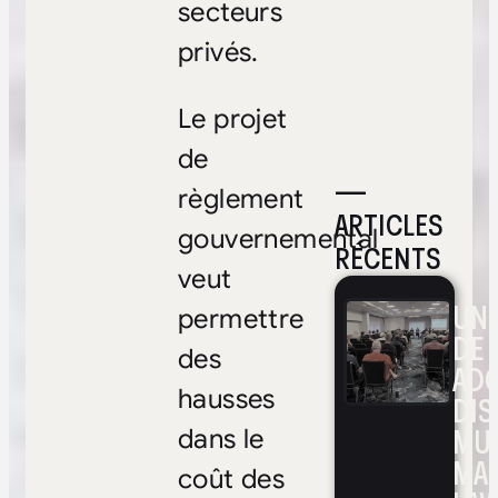
secteurs
privés.
Le projet
de
—
règlement
ARTICLES
gouvernemental
RÉCENTS
veut
UNE
permettre
DE 
des
ADO
hausses
DIS
MUL
dans le
MA
coût des