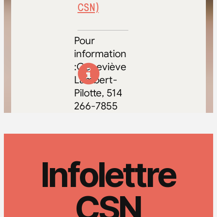
CSN)
Pour
information
:Geneviève
Lambert-
Pilotte, 514
266-7855
Infolettre
CSN