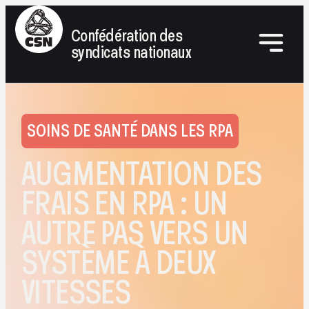
Confédération des
syndicats nationaux
SOINS DE SANTÉ DANS LES RPA
AUGMENTATION DES
FRAIS EN RPA : UN
AUTRE PAS VERS UN
SYSTÈME À DEUX
VITESSES