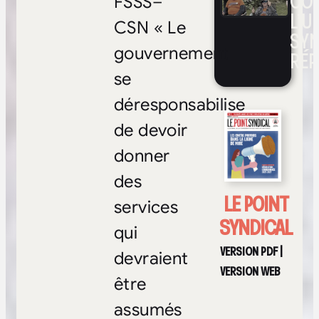
CO
FSSS–
L’UN
CSN « Le
SYN
gouvernement
RÉP
se
déresponsabilise
de devoir
donner
des
LE POINT
services
SYNDICAL
qui
VERSION PDF
|
devraient
VERSION WEB
être
assumés